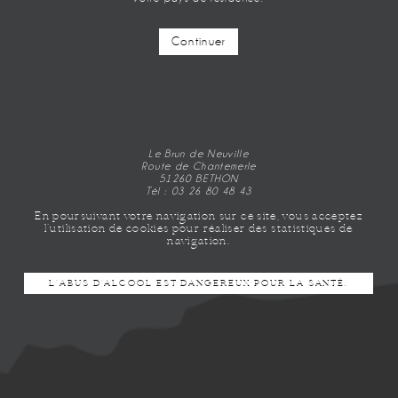
Continuer
MILLÉSIME 2009
MILLÉSIME 2009
Le Brun de Neuville
Route de Chantemerle
51260 BETHON
Tél : 03 26 80 48 43
En poursuivant votre navigation sur ce site, vous acceptez
l’utilisation de cookies pour réaliser des statistiques de
navigation.
L’ABUS D’ALCOOL EST DANGEREUX POUR LA SANTÉ.
NEWSLETTER
Profitez de nos offres privilèges