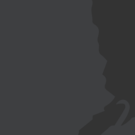
NEWSLETTER
EN
FR
日本
語
MENU
MILLÉSIME
La gamme